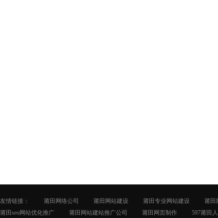
友情链接：
莆田网络公司
莆田网站建设
莆田专业网站建设
莆田
莆田seo网站优化推广
莆田网站建站推广公司
莆田网页制作
597莆田