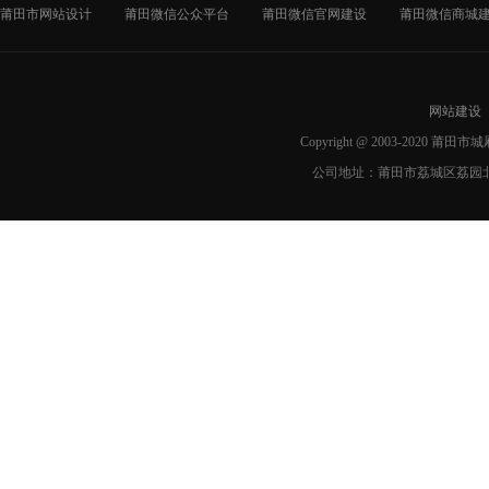
莆田市网站设计
莆田微信公众平台
莆田微信官网建设
莆田微信商城
网站建设
Copyright @ 2003-2020 莆
公司地址：莆田市荔城区荔园北路