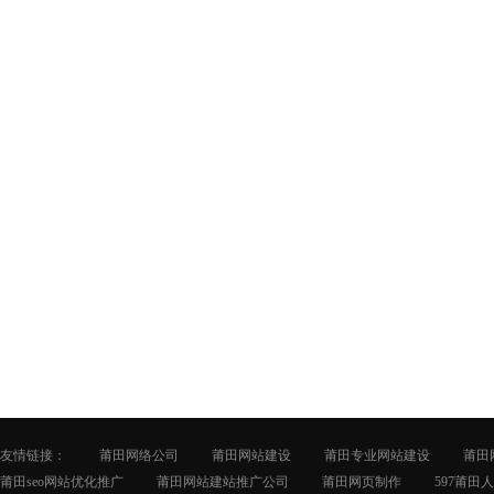
友情链接：
莆田网络公司
莆田网站建设
莆田专业网站建设
莆田
莆田seo网站优化推广
莆田网站建站推广公司
莆田网页制作
597莆田