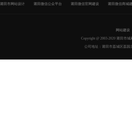
莆田市网站设计
莆田微信公众平台
莆田微信官网建设
莆田微信商城
网站建设
Copyright @ 2003-2020 莆
公司地址：莆田市荔城区荔园北路