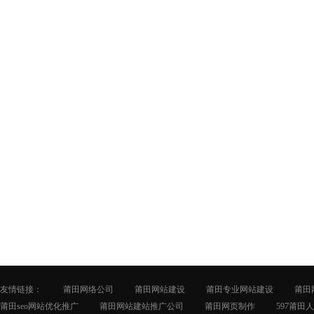
友情链接：
莆田网络公司
莆田网站建设
莆田专业网站建设
莆田
莆田seo网站优化推广
莆田网站建站推广公司
莆田网页制作
597莆田