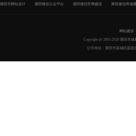
莆田市网站设计
莆田微信公众平台
莆田微信官网建设
莆田微信商城
网站建设
Copyright @ 2003-2020 莆
公司地址：莆田市荔城区荔园北路