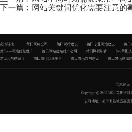
下一篇：
网站关键词优化需要注意的
友情链接：
莆田网络公司
莆田网站建设
莆田专业网站建设
莆田
莆田seo网站优化推广
莆田网站建站推广公司
莆田网页制作
597莆田
莆田市网站设计
莆田微信公众平台
莆田微信官网建设
莆田微信商城
网站建设
Copyright @ 2003-2020 莆
公司地址：莆田市荔城区荔园北路