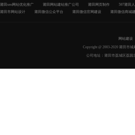
莆田seo网站优化推广
莆田网站建站推广公司
莆田网页制作
597莆田
莆田市网站设计
莆田微信公众平台
莆田微信官网建设
莆田微信商城
网站建设
Copyright @ 2003-2020 莆
公司地址：莆田市荔城区荔园北路