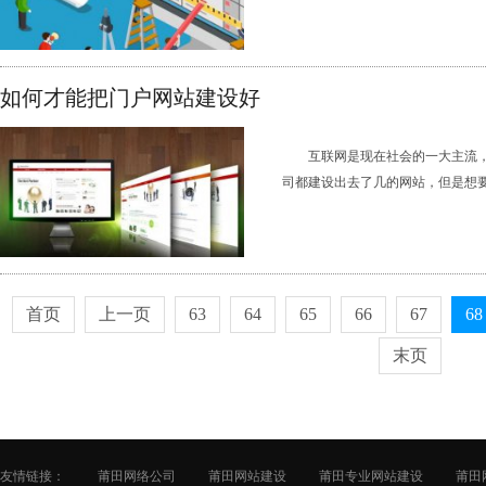
如何才能把门户网站建设好
互联网是现在社会的一大主流
司都建设出去了几的网站，但是想要让
首页
上一页
63
64
65
66
67
68
末页
友情链接：
莆田网络公司
莆田网站建设
莆田专业网站建设
莆田