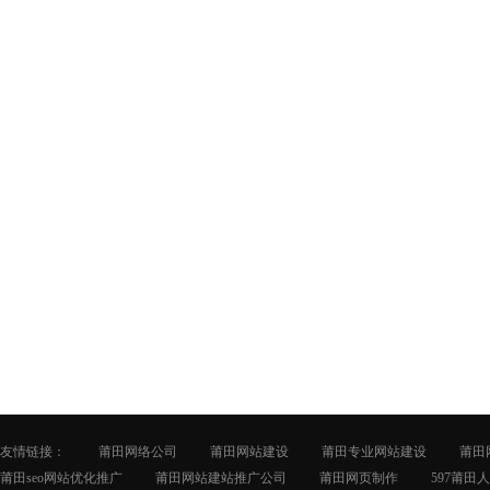
友情链接：
莆田网络公司
莆田网站建设
莆田专业网站建设
莆田
莆田seo网站优化推广
莆田网站建站推广公司
莆田网页制作
597莆田