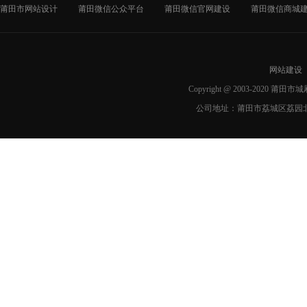
莆田市网站设计
莆田微信公众平台
莆田微信官网建设
莆田微信商城
网站建设
Copyright @ 2003-2020 莆
公司地址：莆田市荔城区荔园北路