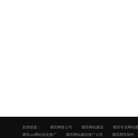
友情链接：
莆田网络公司
莆田网站建设
莆田专业网站
莆田seo网站优化推广
莆田网站建站推广公司
莆田网页制作