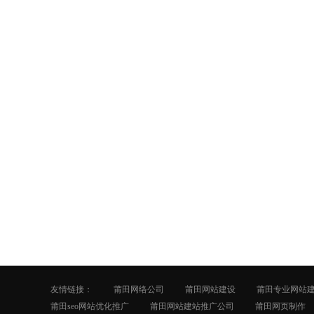
友情链接：
莆田网络公司
莆田网站建设
莆田专业网站
莆田seo网站优化推广
莆田网站建站推广公司
莆田网页制作