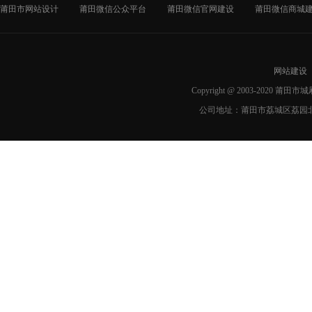
莆田市网站设计
莆田微信公众平台
莆田微信官网建设
莆田微信商城
网站建设
Copyright @ 2003-2020 莆
公司地址：莆田市荔城区荔园北路