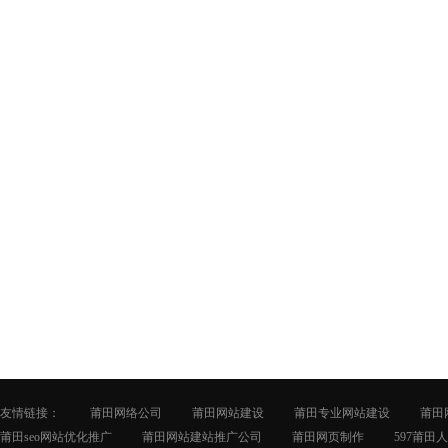
友情链接：
莆田网络公司
莆田网站建设
莆田专业网站建设
莆田
莆田seo网站优化推广
莆田网站建站推广公司
莆田网页制作
597莆田