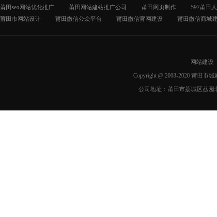
莆田seo网站优化推广
莆田网站建站推广公司
莆田网页制作
597莆田
莆田市网站设计
莆田微信公众平台
莆田微信官网建设
莆田微信商城
网站建设
Copyright @ 2003-2020 莆
公司地址：莆田市荔城区荔园北路