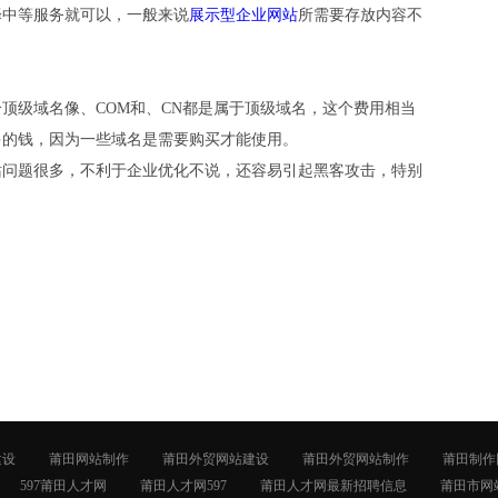
择中等服务就可以，一般来说
展示型企业网站
所需要存放内容不
级域名像、COM和、CN都是属于顶级域名，这个费用相当
多的钱，因为一些域名是需要购买才能使用。
问题很多，不利于企业优化不说，还容易引起黑客攻击，特别
建设
莆田网站制作
莆田外贸网站建设
莆田外贸网站制作
莆田制作
597莆田人才网
莆田人才网597
莆田人才网最新招聘信息
莆田市网