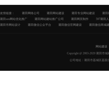
友情链接：
莆田网络公司
莆田网站建设
莆田专业网站建设
莆田
莆田seo网站优化推广
莆田网站建站推广公司
莆田网页制作
597莆田
莆田市网站设计
莆田微信公众平台
莆田微信官网建设
莆田微信商城
网站建设
Copyright @ 2003-2020 莆
公司地址：莆田市荔城区荔园北路