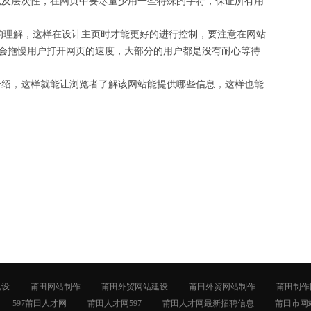
以及层次性，在网页中要尽量少用一些特殊的字符，保证所有用
的理解，这样在设计主页时才能更好的进行控制，要注意在网站
样会拖慢用户打开网页的速度，大部分的用户都是没有耐心等待
绍，这样就能让浏览者了解该网站能提供哪些信息，这样也能
建设
莆田网站制作
莆田外贸网站建设
莆田外贸网站制作
莆田制作
597莆田人才网
莆田人才网597
莆田人才网最新招聘信息
莆田市网