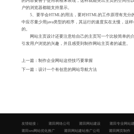
的内容要善于使用表格来表现，这样就能突出主页的空间性
户的浏览器都能支持显示。
5、要学会HTML的用法，要对HTML的工作原理有充分
中应尽量少用java类型的程序，其运行的速度实在太慢，这
的。
网站主页设计还要注意给自己的主页写一个比较简单的介
引发用户浏览的兴趣，并且感受到制作网站主页者的诚意。
上一篇：
制作企业网站这些技巧要掌握
下一篇：
设计一个有创意的网站导航方法
友情链接：
莆田网络公司
莆田网站建设
莆田专业网站
莆田seo网站优化推广
莆田网站建站推广公司
莆田网页制作