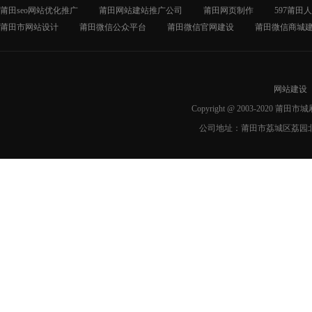
莆田seo网站优化推广
莆田网站建站推广公司
莆田网页制作
597莆田
莆田市网站设计
莆田微信公众平台
莆田微信官网建设
莆田微信商城
网站建设
Copyright @ 2003-2020 莆
公司地址：莆田市荔城区荔园北路