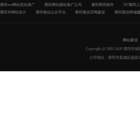
莆田seo网站优化推广
莆田网站建站推广公司
莆田网页制作
597莆田
莆田市网站设计
莆田微信公众平台
莆田微信官网建设
莆田微信商城
网站建设
Copyright @ 2003-2020 莆
公司地址：莆田市荔城区荔园北路