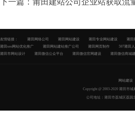
下一篇：
莆田建站公司企业站获取流
友情链接：
莆田网络公司
莆田网站建设
莆田专业网站建设
莆田
莆田seo网站优化推广
莆田网站建站推广公司
莆田网页制作
597莆田
莆田市网站设计
莆田微信公众平台
莆田微信官网建设
莆田微信商城
网站建设
Copyright @ 2003-2020 莆
公司地址：莆田市荔城区荔园北路