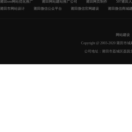
莆田seo网站优化推广
莆田网站建站推广公司
莆田网页制作
597莆田
莆田市网站设计
莆田微信公众平台
莆田微信官网建设
莆田微信商城
网站建设
Copyright @ 2003-2020 莆
公司地址：莆田市荔城区荔园北路