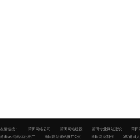
友情链接：
莆田网络公司
莆田网站建设
莆田专业网站建设
莆田
莆田seo网站优化推广
莆田网站建站推广公司
莆田网页制作
597莆田