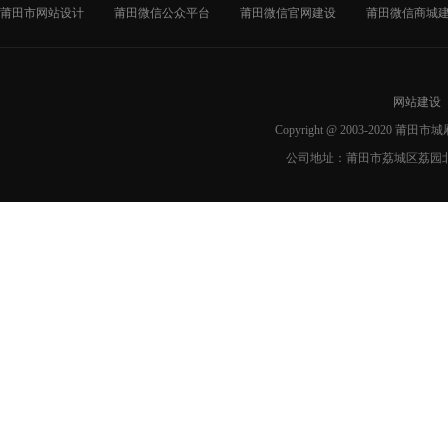
莆田市网站设计
莆田微信公众平台
莆田微信官网建设
莆田微信商城
网站建设
Copyright @ 2003-2020 莆
公司地址：莆田市荔城区荔园北路